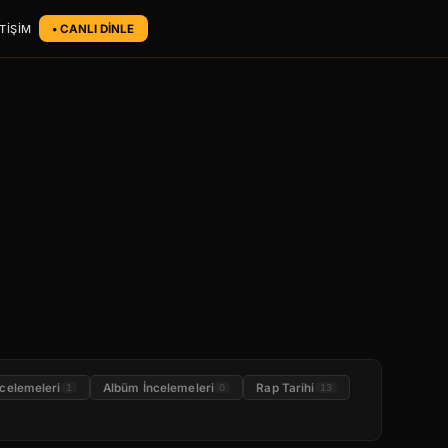
ETİŞİM
• CANLI DİNLE
ncelemeleri
Albüm İncelemeleri
Rap Tarihi
1
0
13