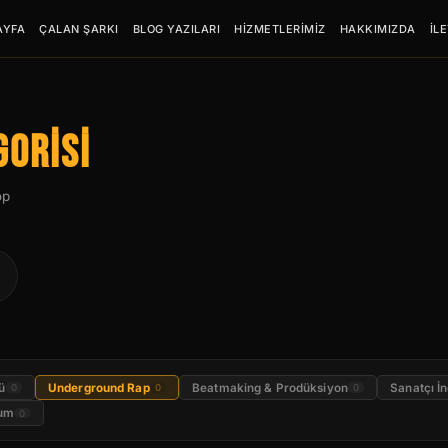
AYFA
ÇALAN ŞARKI
BLOG YAZILARI
HİZMETLERİMİZ
HAKKIMIZDA
İL
GORİSİ
op
ü
Underground Rap
Beatmaking & Prodüksiyon
Sanatçı İ
0
0
0
lum
0