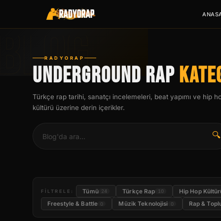
ANAS
RADYORAP
UNDERGROUND RAP
KATE
Türkçe rap tarihi, sanatçı incelemeleri, beat yapımı ve hip h
kültürü üzerine derin içerikler.
🔍
Tümü
Türkçe Rap
Hip Hop Kültür
FILTRELE:
24
10
Freestyle & Battle
Müzik Teknolojisi
Rap & Top
0
0