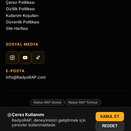
Çerez Politikası
Gizlilik Politikası
Kullanım Koşulları
Güvenlik Politikası
Site Haritası
SOSYAL MEDYA
E-POSTA
info@RadyoRAP.com
Radyo RAP Global
Radyo RAP Türkiye
© 2026 RadyoRAP – Tüm hakları saklıdır.
🍪
Çerez Kullanımı
KABUL ET
Türkçe Rap Radyo • Online Rap Yayın • 7/24 Canlı Hip Hop • Dijital
RadyoRAP, deneyiminizi geliştirmek için
Rap Platformu
çerezler kullanmaktadır.
REDDET