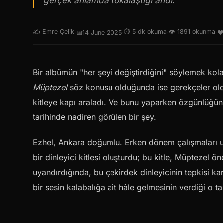
gerçek anlamda tokalaştığı andı.
✍️ Emre Çelik
⏱ 5 dk okuma
👁 1891 okunma
·
📅
14 June 2025
·
·
·
Bir albümün "her şeyi değiştirdiğini" söylemek ko
Müptezel
söz konusu olduğunda ise gerekçeler old
kitleye kapı araladı. Ve bunu yaparken özgünlüğün
tarihinde nadiren görülen bir şey.
Ezhel, Ankara doğumlu. Erken dönem çalışmaları 
bir dinleyici kitlesi oluşturdu; bu kitle, Müptezel
uyandırdığında, bu çekirdek dinleyicinin tepkisi karm
bir sesin kalabalığa ait hâle gelmesinin verdiği o ta