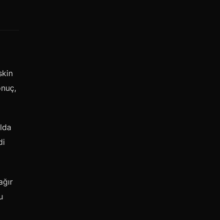
skin
onuç,
ılda
di
ağır
u