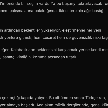
l'in önünde bir seçim vardı: Ya bu başarıyı tekrarlayacak f
em çalışmalarına bakıldığında, ikinci tercihin ağır bastığı
ün ardından beklentiler yükseliyor; eleştirmenler her yeni
rklı yönlere gitmek, hem cesaret hem de güvensizlik riski taş
ğer. Kalabalıkların beklentisini karşılamak yerine kendi me
m, sanatçı kimliğini koruma açısından tutarlı.
dan çok açtığı kapıda yatıyor. Bu albümden sonra Türkçe rap,
yer almaya başladı. Ana akım müzik dergilerinde, genel kül