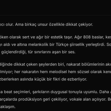
ıcı olur. Ama birkaç unsur özellikle dikkat çekiyor.
ken olarak sert ve ağır bir estetik taşır. Ağır 808 baslar, ke
ı aldı ve altına melankolik bir Türkçe şiirsellik yerleştirdi. S
güçlendirdiği, tür sınırlarını aşan bir ses.
iğinde dikkat çeken şeylerden biri, nakarat bölümlerinin ak
n gelmiyor; her nakaratın hem melodisel hem sözsel olarak ken
berlerken aslında küçük bir fikri de ezberliyor.
a beat seçimleri, şarkıların duygusal tonuyla uyumlu. Daha 
arçalarda prodüksiyon geri çekiliyor, vokale alan açılıyor. B
yaklaşım.