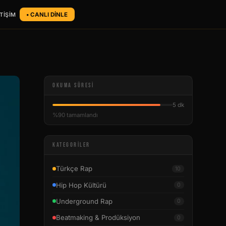
ETİŞİM
• CANLI DİNLE
OKUMA SÜRESI
5 dk
%90 tamamlandı
KATEGORILER
Türkçe Rap
10
Hip Hop Kültürü
0
Underground Rap
0
Beatmaking & Prodüksiyon
0