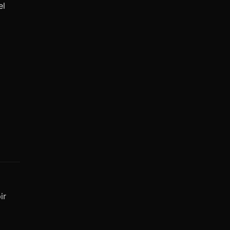
el
ir