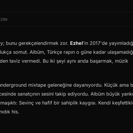
❤
299
lay; bunu gerekçelendirmek zor.
Ezhel
'in 2017'de yayımladığ
ukça somut. Albüm, Türkçe rapın o güne kadar ulaşamadığı
den taviz vermedi. Bu iki şeyi aynı anda başarmak, müzik
underground mixtape geleneğine dayanıyordu. Küçük ama b
 öncesinde sanatçının sesini takip ediyordu. Albüm büyük yank
aşıktı: Sevinç ve hafif bir sahiplik kaygısı. Kendi keşfettikl
nıdık his.