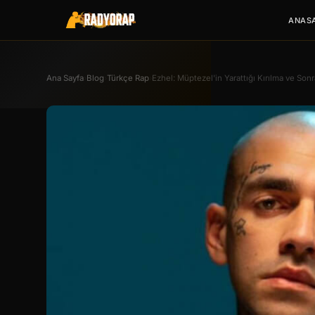
ANAS
Ana Sayfa
›
Blog
›
Türkçe Rap
›
Ezhel: Müptezel'in Yarattığı Kırılma ve Sonr