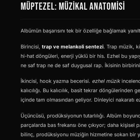
MÜPTEZEL: MÜZIKAL ANATOMISI
Albümün başarısını tek bir özelliğe bağlamak yanılt
Birincisi,
trap ve melankoli sentezi
. Trap müzik, kö
hi-hat döngüleri, enerji yüklü bir his. Ezhel bu yapıy
ne saf trap ne de saf duygusal rap. İkisinin birbirini 
İkincisi, hook yazma becerisi.
ezhel müzik
incelend
kalıcılığı. Bu kalıcılık, basit tekrar döngülerinde
içinde tam olmasından geliyor. Dinleyici nakaratı ez
Üçüncüsü, prodüksiyonun tutarlılığı. Albüm boyunc
parçalarda bas frekansı öne çıkıyor; daha kişisel p
bilinç, prodüksiyonu müziğin hizmetine sokan bir 