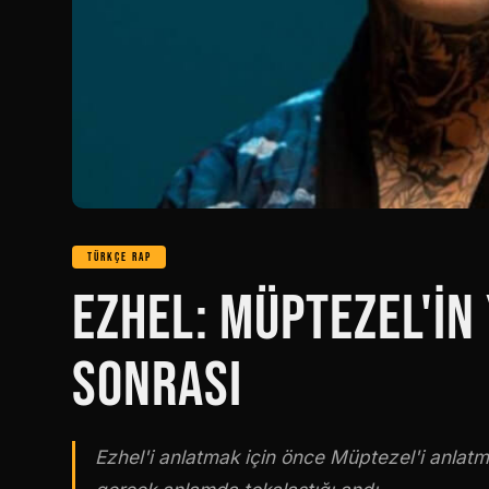
TÜRKÇE RAP
EZHEL: MÜPTEZEL'IN 
SONRASI
Ezhel'i anlatmak için önce Müptezel'i anlatm