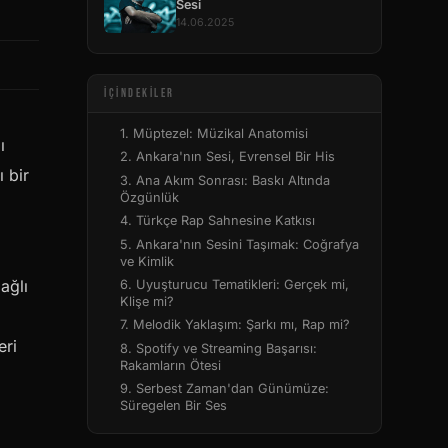
Sesi
14.06.2025
İÇINDEKILER
1. Müptezel: Müzikal Anatomisi
ı
2. Ankara'nın Sesi, Evrensel Bir His
 bir
3. Ana Akım Sonrası: Baskı Altında
Özgünlük
4. Türkçe Rap Sahnesine Katkısı
5. Ankara'nın Sesini Taşımak: Coğrafya
ve Kimlik
ağlı
6. Uyuşturucu Tematikleri: Gerçek mi,
Klişe mi?
ı
7. Melodik Yaklaşım: Şarkı mı, Rap mi?
eri
8. Spotify ve Streaming Başarısı:
Rakamların Ötesi
9. Serbest Zaman'dan Günümüze:
Süregelen Bir Ses