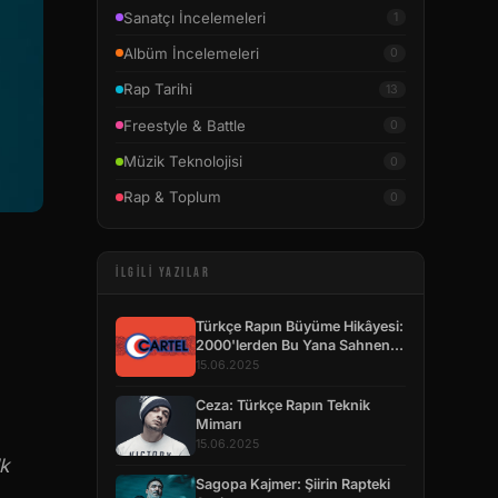
Sanatçı İncelemeleri
1
Albüm İncelemeleri
0
Rap Tarihi
13
Freestyle & Battle
0
Müzik Teknolojisi
0
Rap & Toplum
0
İLGILI YAZILAR
Türkçe Rapın Büyüme Hikâyesi:
2000'lerden Bu Yana Sahnenin
Dönüşümü
15.06.2025
Ceza: Türkçe Rapın Teknik
Mimarı
15.06.2025
k
Sagopa Kajmer: Şiirin Rapteki